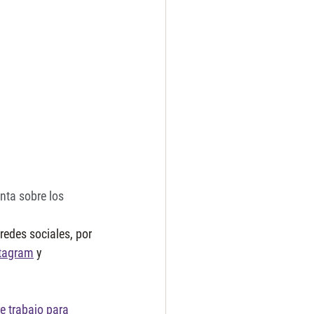
nta sobre los 
edes sociales, por 
tagram
 y 
e trabajo para 