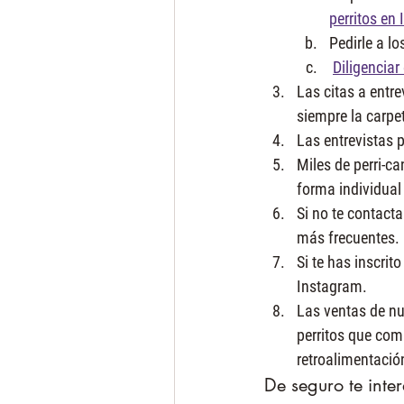
perritos en
Pedirle a l
Diligenciar
Las citas a entre
siempre la carp
Las entrevistas 
Miles de perri-c
forma individual
Si no te contact
más frecuentes.
Si te has inscri
Instagram.
Las ventas de nu
perritos que com
retroalimentació
De seguro te inter