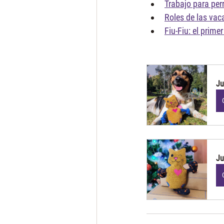
Trabajo para per
Roles de las vac
Fiu-Fiu: el prime
Ju
Ju