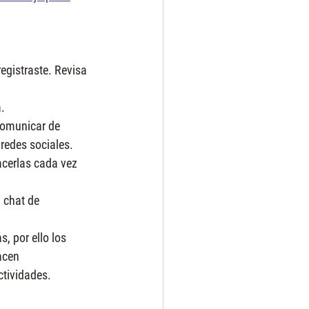
registraste. Revisa 
.
comunicar de 
 redes sociales.
acerlas cada vez 
 chat de 
, por ello los 
acen 
ctividades.