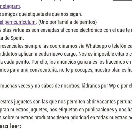
 Instagram
.
os amigos que etiquetaste que nos sigan.
 el perricurrículum
. (Uno por familia de perritos)
vistas virtuales son enviadas al correo electrónico con el que te 
eta de Spam.
presenciales siempre las coordinamos vía Whatsapp o telefónica
andidatos aplican a cada nuevo cargo. Nos es imposible citar o 
 a cada perrito. Por ello, los anuncios generales los hacemos en
amos para una convocatoria, no te preocupes, nuestro plan es h
to muchas veces y no sabes de nosotros, ládranos por Wp o por el
estros juguetes son las que nos permiten abrir vacantes perrunas
pran nuestros juguetes, nos etiquetan en publicaciones y nos h
n sobre nuestros productos tienen prioridad en todas nuestras a
esa leer: