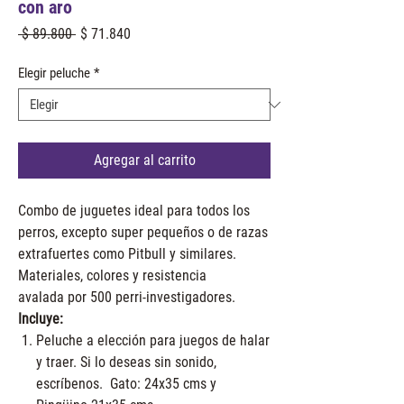
con aro
Precio
Precio
 $ 89.800 
$ 71.840
de
oferta
Elegir peluche
*
Agregar al carrito
Combo de juguetes ideal para todos los
perros, excepto super pequeños o de razas
extrafuertes como Pitbull y similares.
Materiales, colores y resistencia
avalada por 500 perri-investigadores.
Incluye:
Peluche a elección para juegos de halar
y traer. Si lo deseas sin sonido,
escríbenos. Gato: 24x35 cms y