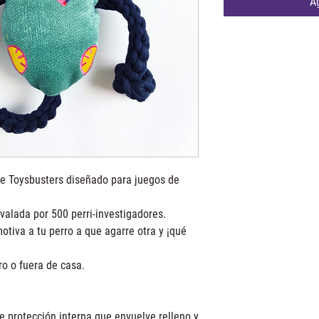
Ag
de Toysbusters diseñado para juegos de
avalada por 500 perri-investigadores.
otiva a tu perro a que agarre otra y ¡qué
ro o fuera de casa.
e protección interna que envuelve relleno y