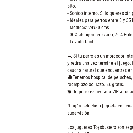
pito.
- Sonido interno. Si lo quieres sin
- Ideales para perros entre 8 y 35 
- Medidas: 24x30 cms.
- 30% aldogón reciclado, 70% Polié
- Lavado fácil.
🐊 Si tu perro es un mordedor inte
y retira una vez termine el juego.
caucho natural que encuentras en
🚑Tenemos hospital de peluches, 
reemplazo del lazo. Es gratis.
🐕 Tu perro es invitado VIP a toda
Ningún peluche o juguete con cuer
supervisión.
Los juguetes Toysbusters son segu