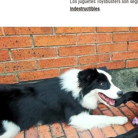
Los juguetes Toysbusters son segu
indestructibles
.