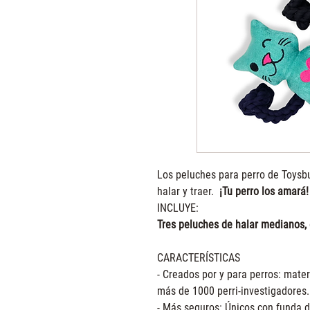
Los peluches para perro de Toysb
halar y traer.
¡Tu perro los amará
INCLUYE:
Tres peluches de halar medianos, 
CARACTERÍSTICAS
- Creados por y para perros: mater
más de 1000 perri-investigadores.
- Más seguros: Únicos con funda d