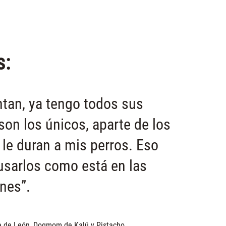
s:
tan, ya tengo todos sus
son los únicos, aparte de los
 le duran a mis perros. Eso
 usarlos como está en las
nes”.
e de León, Dogmom de Kalú y Pistacho.