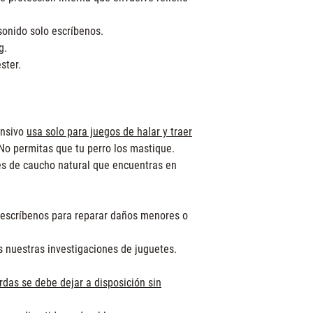
 sonido solo escríbenos.
g.
ster.
ensivo
usa solo para juegos de halar y traer
 No permitas que tu perro los mastique.
es de caucho natural que encuentras en
escríbenos para reparar daños menores o
s nuestras investigaciones de juguetes.
das se debe dejar a disposición sin