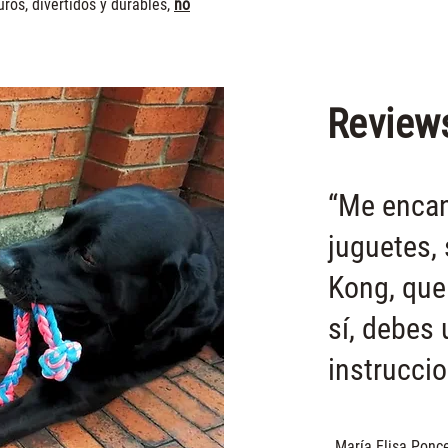
ros, divertidos y durables,
no
Review
“Me encan
juguetes, 
Kong, que
sí, debes
instruccio
María Elisa Ponc