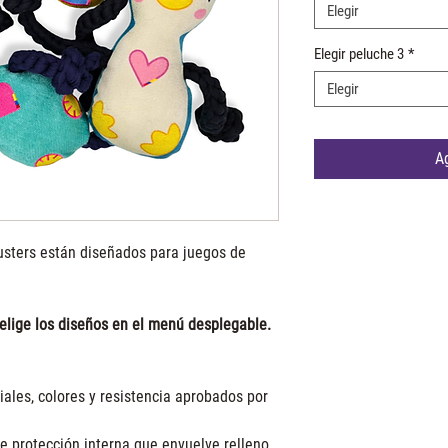
Elegir
Elegir peluche 3
*
Elegir
Ag
usters están diseñados para juegos de
!
elige los diseños en el menú desplegable.
iales, colores y resistencia aprobados por
e protección interna que envuelve relleno