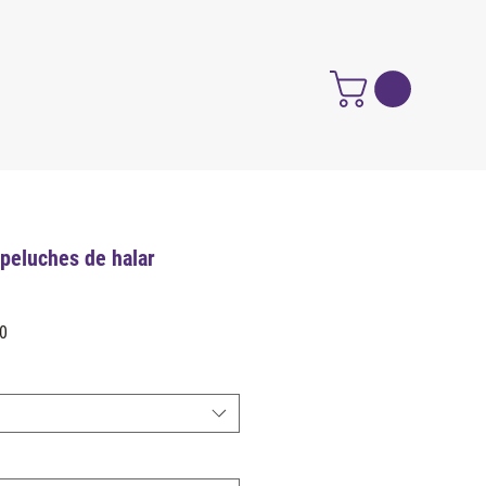
 peluches de halar
Precio
0
de
oferta