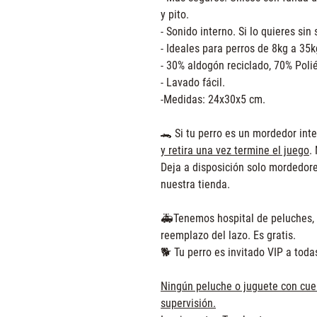
y pito.
- Sonido interno. Si lo quieres sin
- Ideales para perros de 8kg a 35k
- 30% aldogón reciclado, 70% Polié
- Lavado fácil.
-Medidas: 24x30x5 cm.
🐊 Si tu perro es un mordedor int
y retira una vez termine el juego
.
Deja a disposición solo mordedor
nuestra tienda.
🚑Tenemos hospital de peluches, 
reemplazo del lazo. Es gratis.
🐕 Tu perro es invitado VIP a toda
Ningún peluche o juguete con cuer
supervisión.