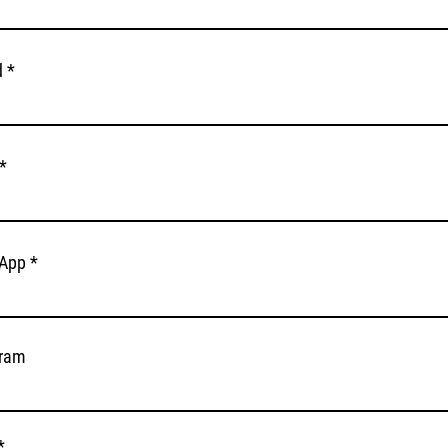
d
App
gram